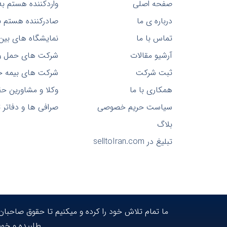
صفحه اصلی
واردکننده هستم به
درباره ی ما
صادرکننده هستم به
تماس با ما
نمایشگاه های بین‌ا
آرشیو مقالات
شرکت های حمل و ن
ثبت شرکت
شرکت های بیمه حم
همکاری با ما
وکلا و مشاورین ح
سیاست حریم خصوصی
صرافی ها و دفاتر تب
بلاگ
تبلیغ در selltoIran.com
ما تمام تلاش خود را کرده و میکنیم تا حقوق صاحبا
طلبیده و خوش